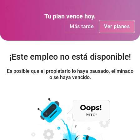
vnet
Tu plan
Tu plan
ha vencido
vence hoy
.
.
Más tarde
Más tarde
Ver planes
Ver planes
¡Este empleo no está disponible!
Es posible que el propietario lo haya pausado, eliminado
o se haya vencido.