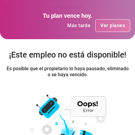
venelectronicS
Tu plan
Tu plan
ha vencido
vence hoy
.
.
Más tarde
Más tarde
Ver planes
Ver planes
¡Este empleo no está disponible!
Es posible que el propietario lo haya pausado, eliminado
o se haya vencido.