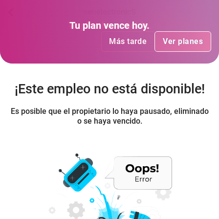
venelectronicS
Tu plan
Tu plan
ha vencido
vence hoy
.
.
Más tarde
Más tarde
Ver planes
Ver planes
¡Este empleo no está disponible!
Es posible que el propietario lo haya pausado, eliminado
o se haya vencido.