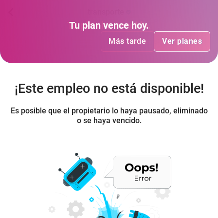
transporte
Tu plan
Tu plan
ha vencido
vence hoy
.
.
Más tarde
Más tarde
Ver planes
Ver planes
¡Este empleo no está disponible!
Es posible que el propietario lo haya pausado, eliminado
o se haya vencido.