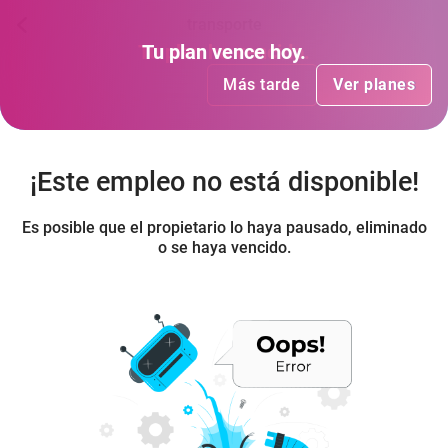
transporte
Tu plan
Tu plan
ha vencido
vence hoy
.
.
Más tarde
Más tarde
Ver planes
Ver planes
¡Este empleo no está disponible!
Es posible que el propietario lo haya pausado, eliminado
o se haya vencido.