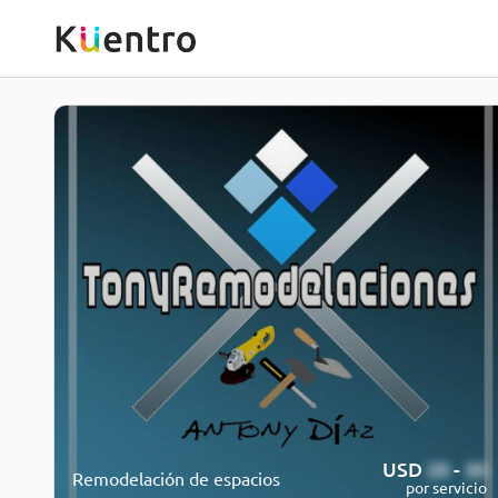
USD
20
-
30
Remodelación de espacios
por servicio