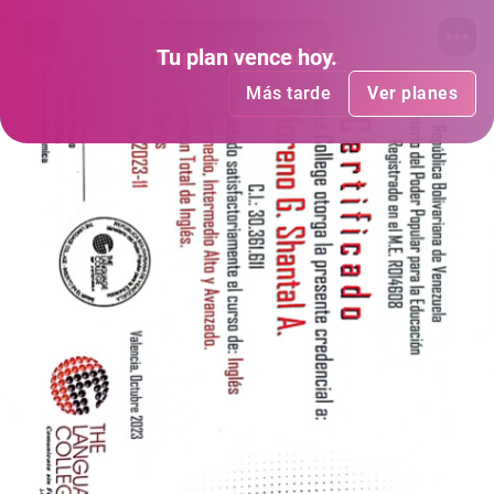
Sin me gusta
Tu plan
Tu plan
ha vencido
vence hoy
.
.
Más tarde
Más tarde
Ver planes
Ver planes