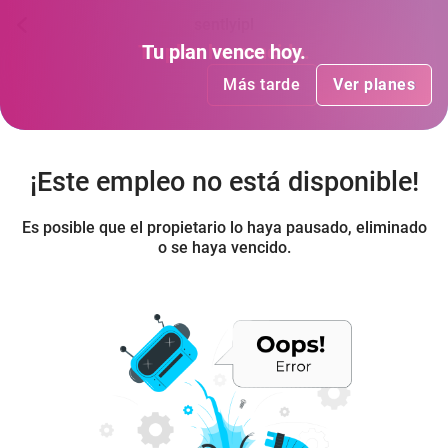
sentlyipl
Tu plan
Tu plan
ha vencido
vence hoy
.
.
Más tarde
Más tarde
Ver planes
Ver planes
¡Este empleo no está disponible!
Es posible que el propietario lo haya pausado, eliminado
o se haya vencido.