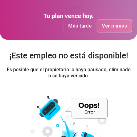
seleccionspp
Tu plan
Tu plan
ha vencido
vence hoy
.
.
Más tarde
Más tarde
Ver planes
Ver planes
¡Este empleo no está disponible!
Es posible que el propietario lo haya pausado, eliminado
o se haya vencido.