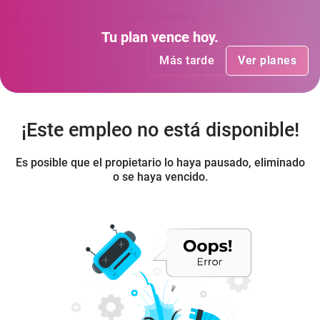
seleccionfibex
Tu plan
Tu plan
ha vencido
vence hoy
.
.
Más tarde
Más tarde
Ver planes
Ver planes
¡Este empleo no está disponible!
Es posible que el propietario lo haya pausado, eliminado
o se haya vencido.