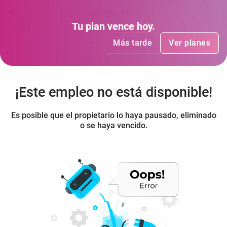
seleccionfibex
Tu plan
Tu plan
ha vencido
vence hoy
.
.
Más tarde
Más tarde
Ver planes
Ver planes
¡Este empleo no está disponible!
Es posible que el propietario lo haya pausado, eliminado
o se haya vencido.