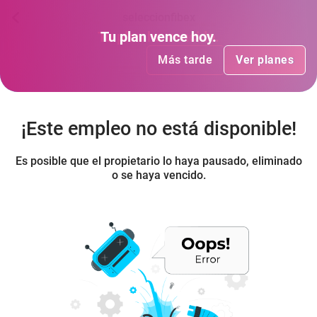
seleccionfibex
Tu plan
Tu plan
ha vencido
vence hoy
.
.
Más tarde
Más tarde
Ver planes
Ver planes
¡Este empleo no está disponible!
Es posible que el propietario lo haya pausado, eliminado
o se haya vencido.