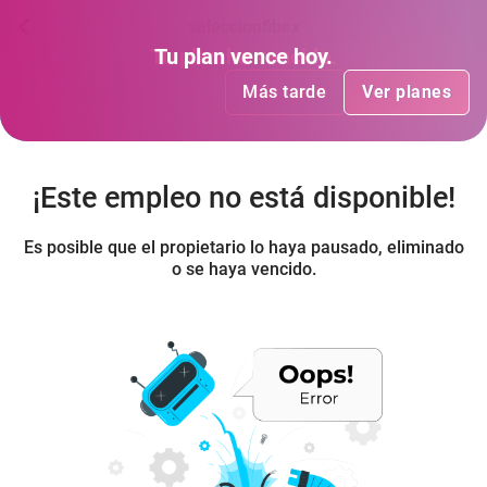
seleccionfibex
Tu plan
Tu plan
ha vencido
vence hoy
.
.
Más tarde
Más tarde
Ver planes
Ver planes
¡Este empleo no está disponible!
Es posible que el propietario lo haya pausado, eliminado
o se haya vencido.