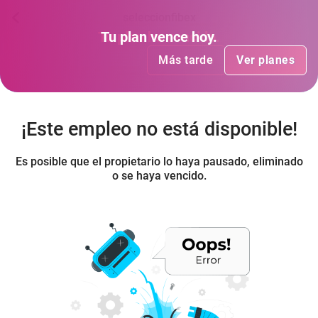
seleccionfibex
Tu plan
Tu plan
ha vencido
vence hoy
.
.
Más tarde
Más tarde
Ver planes
Ver planes
¡Este empleo no está disponible!
Es posible que el propietario lo haya pausado, eliminado
o se haya vencido.