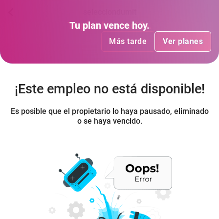
selecciondumit
Tu plan
Tu plan
ha vencido
vence hoy
.
.
Más tarde
Más tarde
Ver planes
Ver planes
¡Este empleo no está disponible!
Es posible que el propietario lo haya pausado, eliminado
o se haya vencido.