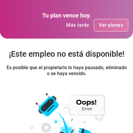
rrhhch
Tu plan
Tu plan
ha vencido
vence hoy
.
.
Más tarde
Más tarde
Ver planes
Ver planes
¡Este empleo no está disponible!
Es posible que el propietario lo haya pausado, eliminado
o se haya vencido.