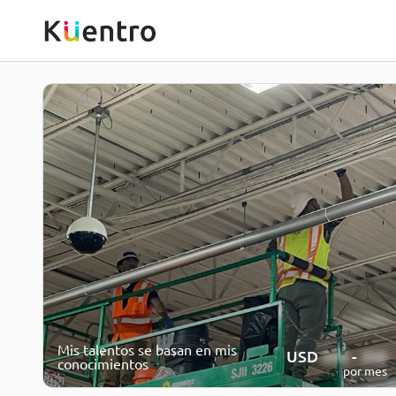
Mis talentos se basan en mis
USD
200
-
350
conocimientos
por mes