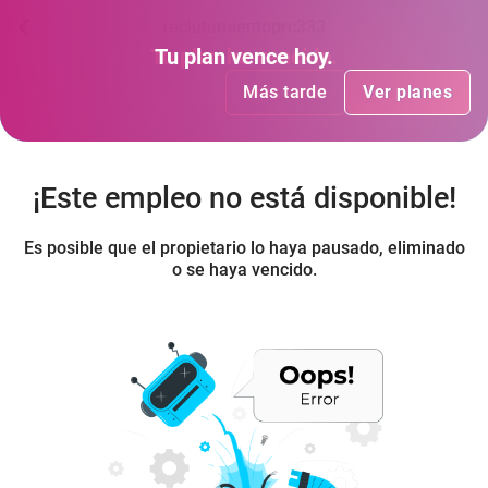
reclutamientoprc333
Tu plan
Tu plan
ha vencido
vence hoy
.
.
Más tarde
Más tarde
Ver planes
Ver planes
¡Este empleo no está disponible!
Es posible que el propietario lo haya pausado, eliminado
o se haya vencido.