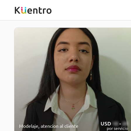
USD
10
-
20
Modelaje, atencion al cliente
por servicio