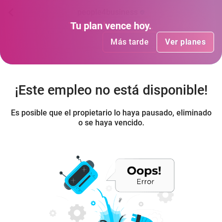
people4business
Tu plan
Tu plan
ha vencido
vence hoy
.
.
Más tarde
Más tarde
Ver planes
Ver planes
¡Este empleo no está disponible!
Es posible que el propietario lo haya pausado, eliminado
o se haya vencido.