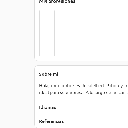
Mis profesiones
A
e
d
t
n
o
e
t
r 
n
a
d
c
s 
e 
i
(
A
ó
F
l
n 
a
m
a
r
a
.
.
c
.
.
é
.
.
n
Sobre mí
Hola, mi nombre es Jeisdelbert Pabón y m
ideal para su empresa. A lo largo de mi carre
Idiomas
Referencias