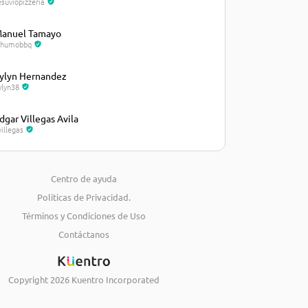
esuviopizzeria
anuel Tamayo
lhumobbq
ylyn Hernandez
ylyn38
dgar Villegas Avila
villegas
osé Castellanos
osecastellanos235
Centro de ayuda
Políticas de Privacidad.
iguel Marval
arval21
Términos y Condiciones de Uso
Contáctanos
eimy Torres
eimytorres
Copyright
2026
Kuentro Incorporated