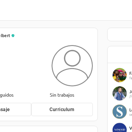
lbert
F
f
J
eguidos
Sin trabajos
j
saje
Curriculum
L
s
V