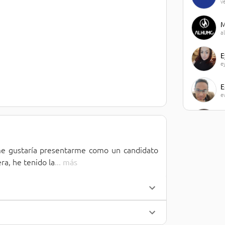
v
M
a
E
e
E
e
J
j
e gustaría presentarme como un candidato 
M
m
ra, he tenido la
... 
más
J
j