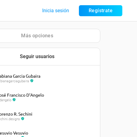
Inicia sesión
Regístrate
Más opciones
Seguir usuarios
abiana Garcia Gubaira
abianagarciagubaira
osé Francisco D’Angelo
fdangelo
orenzo R. Sechini
echini.designs
esuvio Vesuvio