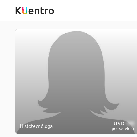
USD
100
Histotecnóloga
por servicio