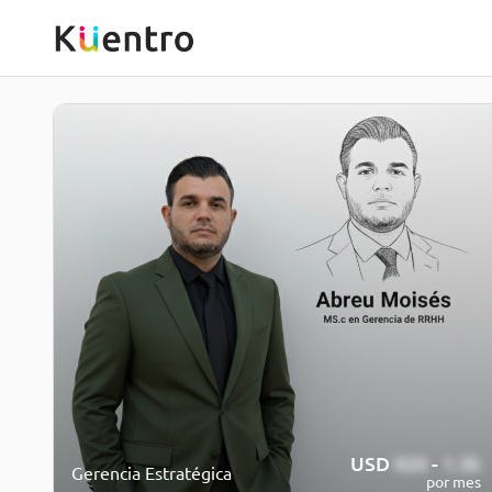
USD
920
-
1.3k
Gerencia Estratégica
por mes