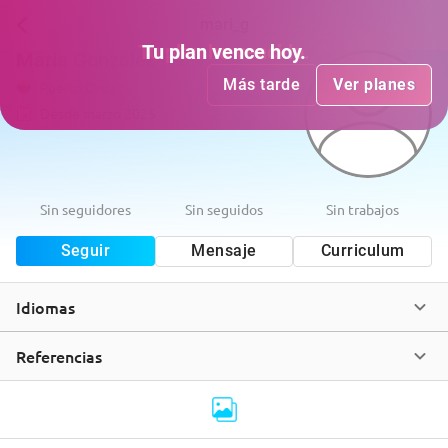
mari_g
Tu plan
Tu plan
ha vencido
vence hoy
.
.
María González
Más tarde
Más tarde
Ver planes
Ver planes
Puerto Ordaz
Desde
marzo 2025
Sin seguidores
Sin seguidos
Sin trabajos
Seguir
Mensaje
Curriculum
Idiomas
Referencias