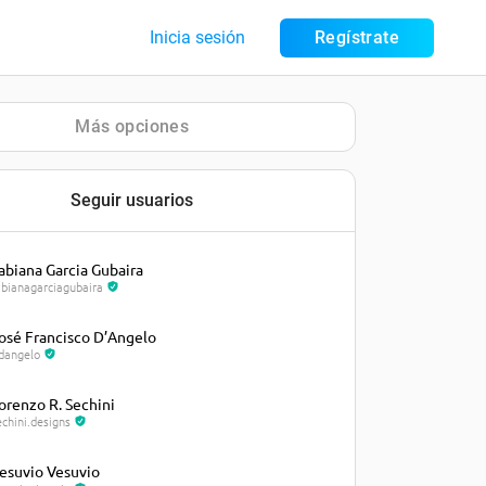
Inicia sesión
Regístrate
Más opciones
Seguir usuarios
abiana Garcia Gubaira
abianagarciagubaira
osé Francisco D’Angelo
fdangelo
orenzo R. Sechini
echini.designs
esuvio Vesuvio