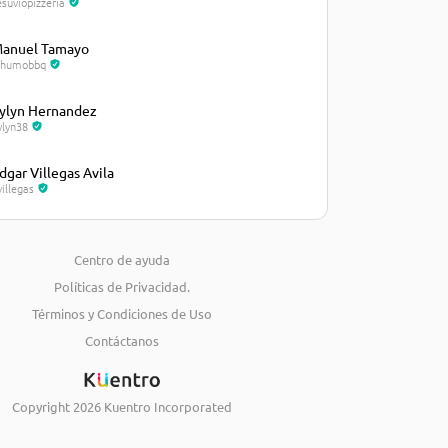
esuviopizzeria
anuel Tamayo
lhumobbq
ylyn Hernandez
ylyn38
dgar Villegas Avila
villegas
osé Castellanos
osecastellanos235
Centro de ayuda
Políticas de Privacidad.
iguel Marval
arval21
Términos y Condiciones de Uso
Contáctanos
eimy Torres
eimytorres
Copyright
2026
Kuentro Incorporated