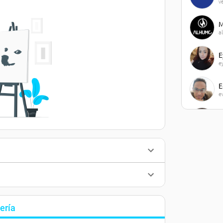
v
M
a
E
e
E
e
J
j
M
m
J
j
ería