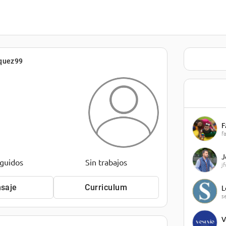
quez99
F
f
J
eguidos
Sin trabajos
j
saje
Curriculum
L
s
V