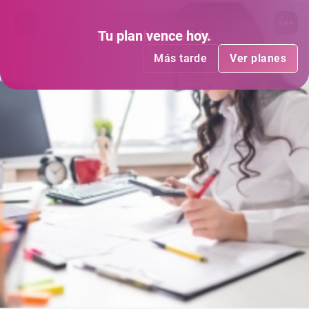
Sin me gusta
Tu plan
Tu plan
ha vencido
vence hoy
.
.
Más tarde
Más tarde
Ver planes
Ver planes