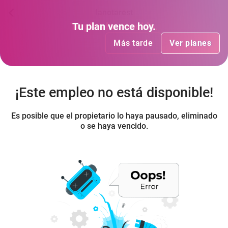
lanotarest
Tu plan
Tu plan
ha vencido
vence hoy
.
.
Más tarde
Más tarde
Ver planes
Ver planes
¡Este empleo no está disponible!
Es posible que el propietario lo haya pausado, eliminado
o se haya vencido.