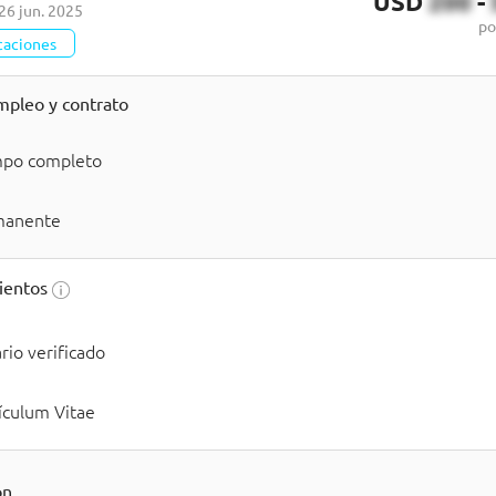
USD
200
-
26 jun. 2025
po
caciones
mpleo y contrato
mpo completo
manente
ientos
rio verificado
ículum Vitae
ón