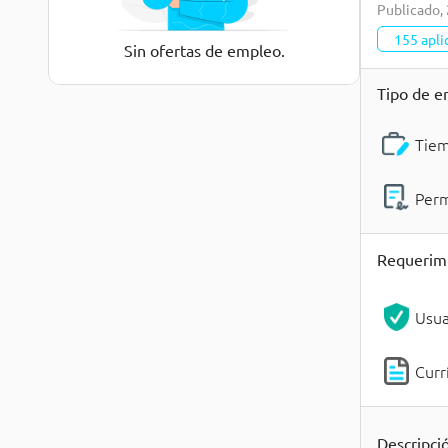
Publicado
,
155 apli
Sin ofertas de empleo.
Tipo de e
Tie
Per
Requerim
Usua
Curr
Descripci