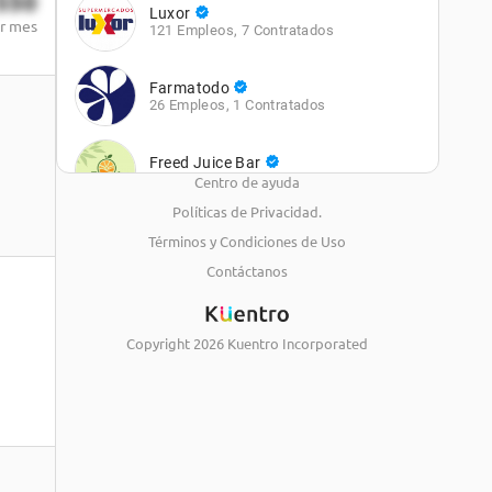
550
Luxor
r mes
121 Empleos
,
7 Contratados
Farmatodo
26 Empleos
,
1 Contratados
Freed Juice Bar
41 Empleos
,
10 Contratados
Centro de ayuda
Políticas de Privacidad.
Automercados Plazas
Términos y Condiciones de Uso
32 Empleos
,
5 Contratados
Contáctanos
Automercado Luz
23 Empleos
,
9 Contratados
Copyright
2026
Kuentro Incorporated
Ferretería Epa
13 Empleos
,
0 Contratados
Burger King
14 Empleos
,
12 Contratados