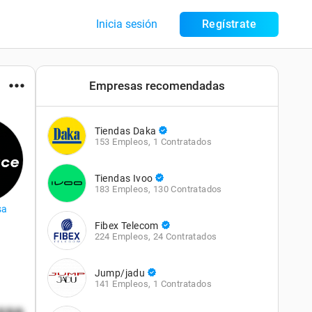
Inicia sesión
Regístrate
Empresas recomendadas
Tiendas Daka
153 Empleos
,
1 Contratados
Tiendas Ivoo
183 Empleos
,
130 Contratados
sa
Fibex Telecom
224 Empleos
,
24 Contratados
Jump/jadu
141 Empleos
,
1 Contratados