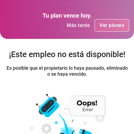
jumpyjadu
Tu plan
Tu plan
ha vencido
vence hoy
.
.
Más tarde
Más tarde
Ver planes
Ver planes
¡Este empleo no está disponible!
Es posible que el propietario lo haya pausado, eliminado
o se haya vencido.