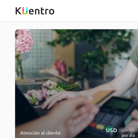
USD
20
-
30
Atención al cliente
por día