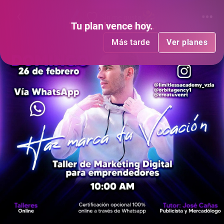
Sin me gusta
Tu plan
Tu plan
ha vencido
vence hoy
.
.
Más tarde
Más tarde
Ver planes
Ver planes