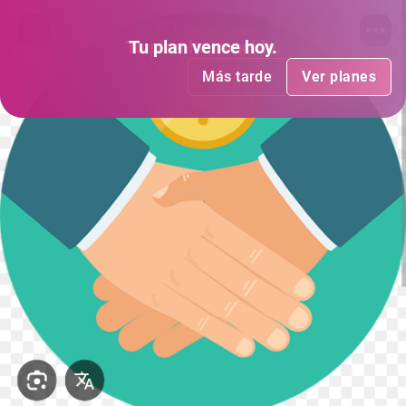
Sin me gusta
Tu plan
Tu plan
ha vencido
vence hoy
.
.
Más tarde
Más tarde
Ver planes
Ver planes