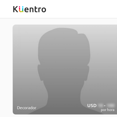
USD
10
-
100
Decorador
por hora