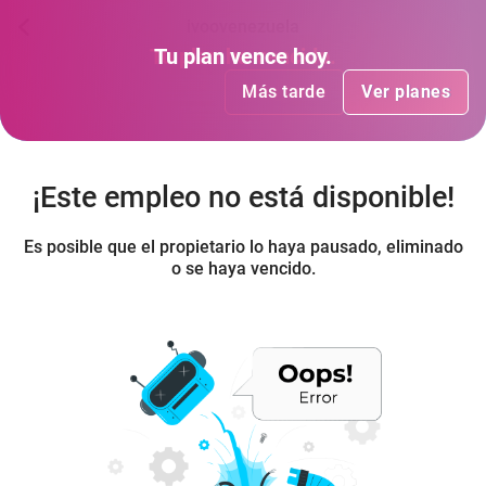
ivoovenezuela
Tu plan
Tu plan
ha vencido
vence hoy
.
.
Más tarde
Más tarde
Ver planes
Ver planes
¡Este empleo no está disponible!
Es posible que el propietario lo haya pausado, eliminado
o se haya vencido.