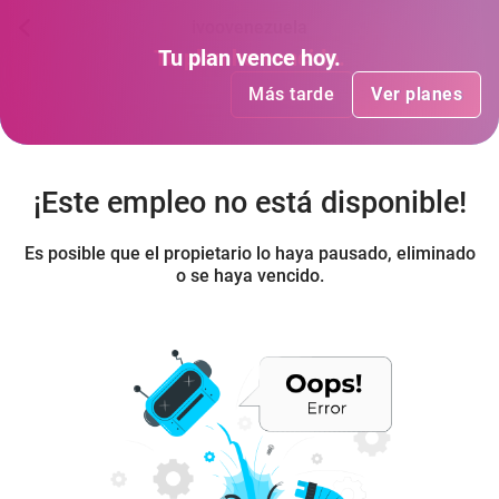
ivoovenezuela
Tu plan
Tu plan
ha vencido
vence hoy
.
.
Más tarde
Más tarde
Ver planes
Ver planes
¡Este empleo no está disponible!
Es posible que el propietario lo haya pausado, eliminado
o se haya vencido.