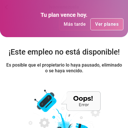
ivoovenezuela
Tu plan
Tu plan
ha vencido
vence hoy
.
.
Más tarde
Más tarde
Ver planes
Ver planes
¡Este empleo no está disponible!
Es posible que el propietario lo haya pausado, eliminado
o se haya vencido.