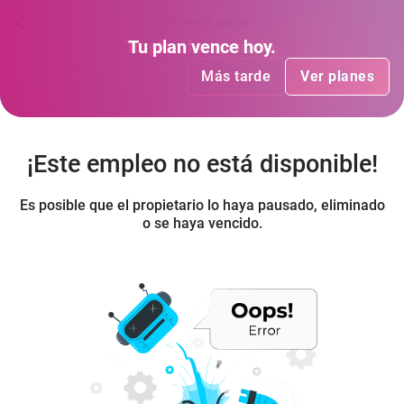
ivoovenezuela
Tu plan
Tu plan
ha vencido
vence hoy
.
.
Más tarde
Más tarde
Ver planes
Ver planes
¡Este empleo no está disponible!
Es posible que el propietario lo haya pausado, eliminado
o se haya vencido.