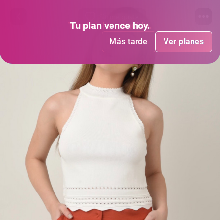
Sin me gusta
Tu plan
Tu plan
ha vencido
vence hoy
.
.
Más tarde
Más tarde
Ver planes
Ver planes