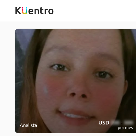
USD
200
-
500
Analista
por mes