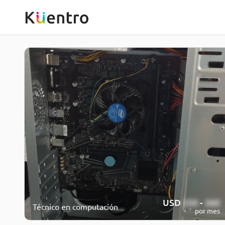
USD
250
-
360
Técnico en computación
por mes