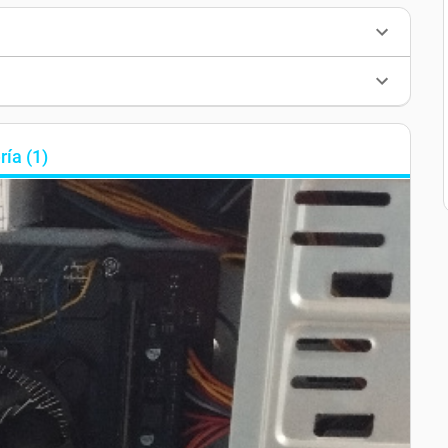
ría
(
1
)