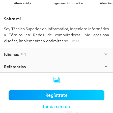
Almacenista
Ingeniero informático
Atención 
Sobre mí
Soy Técnico Superior en Informática, Ingeniero Informático 
y Técnico en Redes de computadoras. Me apasiona 
diseñar, implementar y optimizar so
... 
más
Idiomas
1
Referencias
Regístrate
Este usuario aún no tiene publicaciones
Inicia sesión