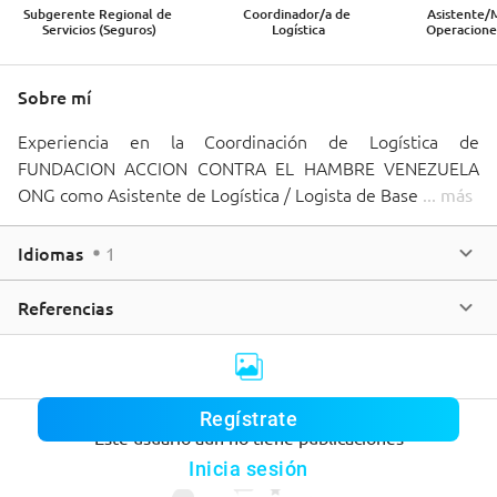
Subgerente Regional de 
Coordinador/a de 
Asistente/
Servicios (Seguros)
Logística
Operaciones
Sobre mí
Experiencia en la Coordinación de Logística de 
FUNDACION ACCION CONTRA EL HAMBRE VENEZUELA  
ONG como Asistente de Logística / Logista de Base 
... 
más
Idiomas
1
Referencias
Regístrate
Este usuario aún no tiene publicaciones
Inicia sesión