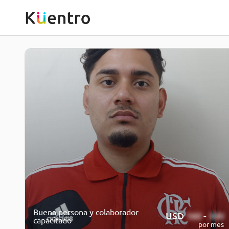
Buena persona y colaborador
USD
160
-
300
capacitado
por mes