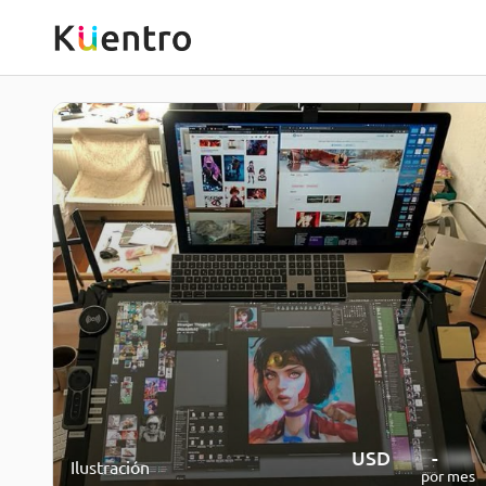
USD
300
-
500
Ilustración
por mes