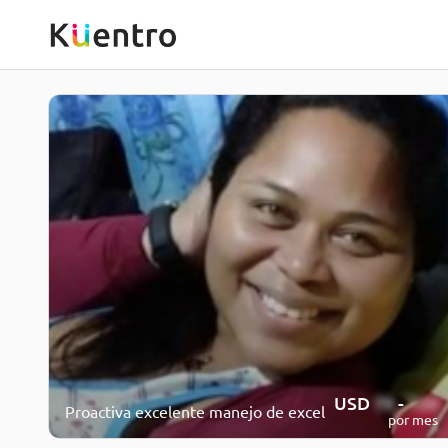
USD
70
-
120
Proactiva excelente manejo de excel
por mes