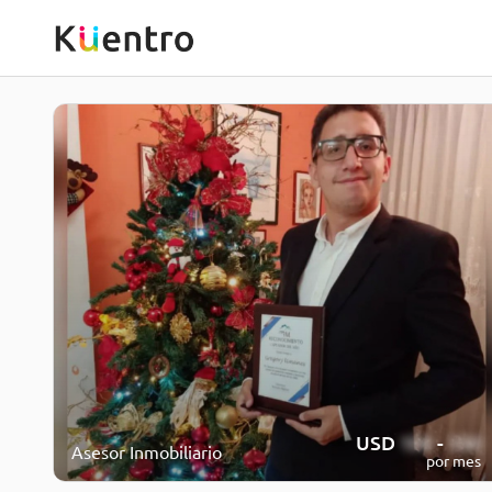
USD
100
-
350
Asesor Inmobiliario
por mes