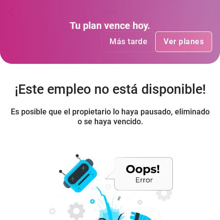
gakr
Tu plan
Tu plan
ha vencido
vence hoy
.
.
Más tarde
Más tarde
Ver planes
Ver planes
¡Este empleo no está disponible!
Es posible que el propietario lo haya pausado, eliminado
o se haya vencido.