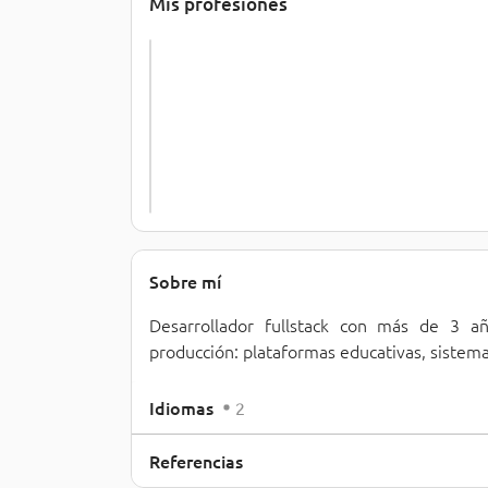
Mis profesiones
c
k 
(
R
a
i
l
s
/
.
.
.
Sobre mí
Desarrollador fullstack con más de 3 a
producción: plataformas educativas, sistema
Idiomas
2
Referencias