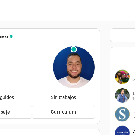
mezr
·
F
f
J
eguidos
Sin trabajos
j
saje
Curriculum
L
s
V