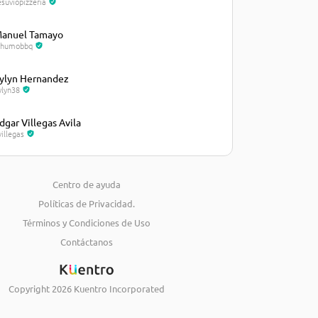
esuviopizzeria
anuel Tamayo
lhumobbq
ylyn Hernandez
ylyn38
dgar Villegas Avila
villegas
osé Castellanos
osecastellanos235
Centro de ayuda
Políticas de Privacidad.
iguel Marval
arval21
Términos y Condiciones de Uso
Contáctanos
eimy Torres
eimytorres
Copyright
2026
Kuentro Incorporated