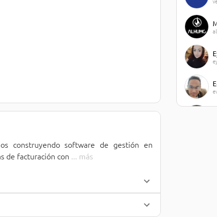
v
M
a
E
e
E
e
J
j
ños construyendo software de gestión en 
M
m
s de facturación con 
... 
más
J
j