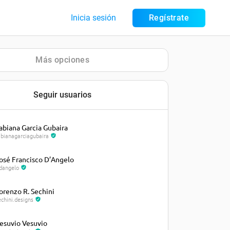
Inicia sesión
Regístrate
Más opciones
Seguir usuarios
abiana Garcia Gubaira
abianagarciagubaira
osé Francisco D’Angelo
fdangelo
orenzo R. Sechini
echini.designs
esuvio Vesuvio