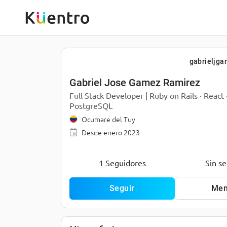
gabrieljga
D
e
Gabriel Jose Gamez Ramirez
s
Full Stack Developer | Ruby on Rails · React 
a
r
PostgreSQL
r
o
Ocumare del Tuy
l
Desde
enero 2023
l
a
d
o
1 Seguidores
Sin s
r 
F
u
l
Seguir
Men
l
-
S
t
a