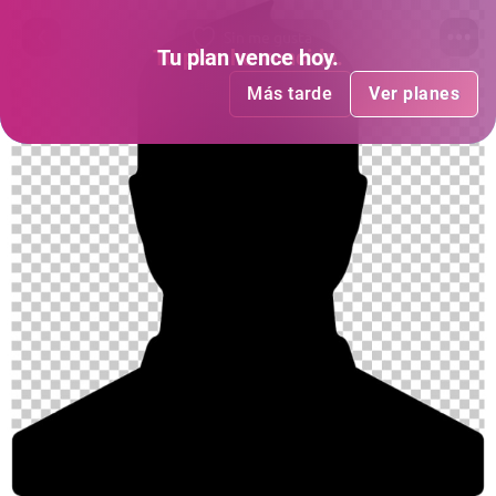
Sin me gusta
Tu plan
Tu plan
ha vencido
vence hoy
.
.
Más tarde
Más tarde
Ver planes
Ver planes