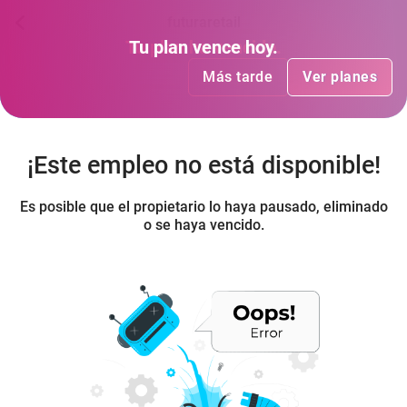
futuraretail
Tu plan
Tu plan
ha vencido
vence hoy
.
.
Más tarde
Más tarde
Ver planes
Ver planes
¡Este empleo no está disponible!
Es posible que el propietario lo haya pausado, eliminado
o se haya vencido.